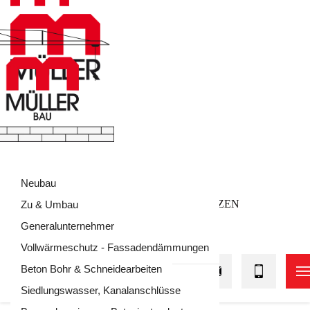
HOME
DIE FIRMA
TEAM
Neubau
TÄTIGKEITSBEREICHE
REFERENZEN
Zu & Umbau
ANFRAGE
KONTAKT
Generalunternehmer
Vollwärmeschutz - Fassadendämmungen
Beton Bohr & Schneidearbeiten
Siedlungswasser, Kanalanschlüsse